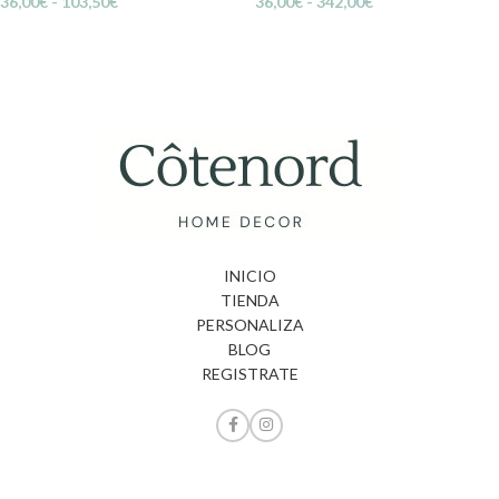
36,00
€
-
103,50
€
36,00
€
-
342,00
€
INICIO
TIENDA
PERSONALIZA
BLOG
REGISTRATE