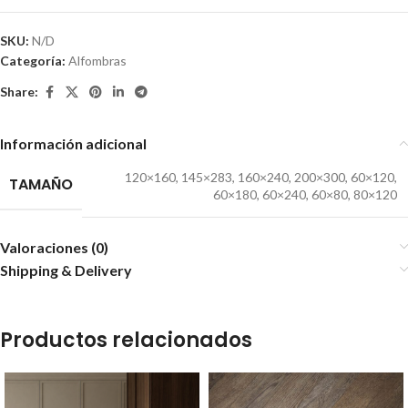
SKU:
N/D
Categoría:
Alfombras
Share:
Información adicional
120×160
,
145×283
,
160×240
,
200×300
,
60×120
,
TAMAÑO
60×180
,
60×240
,
60×80
,
80×120
Valoraciones (0)
Shipping & Delivery
Productos relacionados