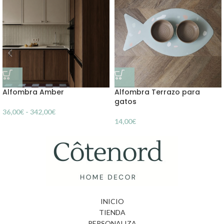
Alfombra Amber
Alfombra Terrazo para
gatos
36,00
€
-
342,00
€
14,00
€
INICIO
TIENDA
PERSONALIZA